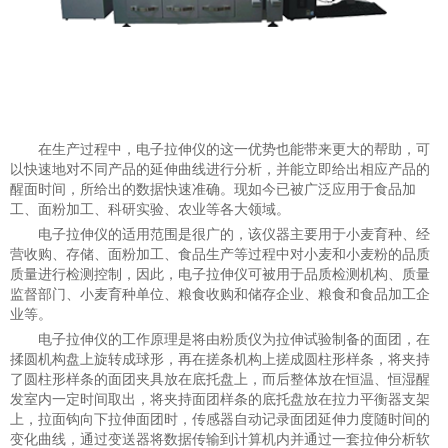
在生产过程中，电子拉伸仪的这一优势也能带来更大的帮助，可
以快速地对不同产品的延伸曲线进行分析，并能立即给出相应产品的
醒面时间，所给出的数据快速准确。现如今已被广泛应用于食品加
工、面粉加工、科研实验、农业等各大领域。
电子拉伸仪的适用范围是很广的，该仪器主要用于小麦育种、经
营收购、存储、面粉加工、食品生产等过程中对小麦和小麦粉的品质
质量进行检测控制，因此，电子拉伸仪可被用于品质检测机构、质量
监督部门、小麦育种单位、粮食收购和储存企业、粮食和食品加工企
业等。
电子拉伸仪的工作原理是将由粉质仪为拉伸试验制备的面团，在
揉圆机构盘上旋转成球形，再在搓条机构上搓成圆柱形样条，将夹持
了圆柱形样条的面团夹具放在底托盘上，而后整体放在恒温、恒湿醒
发室内一定时间取出，将夹持面团样条的底托盘放在拉力平衡器支架
上，拉面钩向下拉伸面团时，传感器自动记录面团延伸力度随时间的
变化曲线，通过变送器将数据传输到计算机内并通过一套拉伸分析软