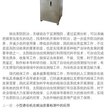
病虫害防防治，关键就在于监测预防，通过监测分析，可以准确
把握害虫发生的动态，找准时机开展科学防治，进一步提升防治的效
果，并减少农药使用量，降低农药残留，因此病虫害监测工作，不仅
是提高防治效果的重要前提，也是实现果菜茶种植产业绿色发展的重
要举措之一。太阳能自动虫情测报灯利用现代科学技术，可自动完成
害虫诱杀、收集等工作，能保证虫体新鲜、干燥、完整，利于昆虫种
类鉴定、制作标本等科研功能，实现了自动化的虫情测报与分析，有
力支撑现代植保领域中的病虫测报工作，为绿色农业发展贡献力量。
现代植保工作，越来越重视测报工作，而传统的人工测报存在效
率低及准确度不高等诸多问题，已经越来越难以支撑现代植保工作的
发展需要，因此采用更加科学有效的植保仪器系统来开展测报，是目
前有效的技术手段。太阳能自动虫情测报灯等仪器系统的应用，对于
农业领域大力发展绿色植保、公共植保等都有巨大的推动作用，实现
了虫害防治上的减药控害，为农作物的提质增产提供了保障。
上一篇：
小型砻谷机在粮油质量检测中的应用