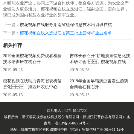
术赋能农业产业，协同上下游合作伙伴，整合各方资源，为农业全产
业链注入更多活力。樱花视频在线立足浙江，辐射全国，面向世界，
现已成为国内智慧农业行业的领军企业。
上一篇：
樱花视频在线服务湖南省植保信息技术培训班在杭...
下一篇：
樱花视频在线入选浙江省第三批上云标杆企业名单
相关推荐
2019全国樱花视频免费观看检验
吉林长春召开“耕地质量信息化技
技术培训班在杭召开
术研讨会”，樱花视频在线作
为企业代表...
2019-09-25
2019-06-28
樱花视频在线助力青海省农机信
2019年全国早稻病虫害发生趋势
息化，海西州农机中心来
会商会在杭召开
杭培训
2019-05-16
2019-05-13
联系电话：0571-81957260
版权所有：浙江樱花视频在线科技股份有限公司（原浙江托普仪器有限公司） 备
案号：浙ICP备80402754号-73
地址：杭州市拱墅区祥园路88号中国（杭州）智慧信息产业园I座11-12楼