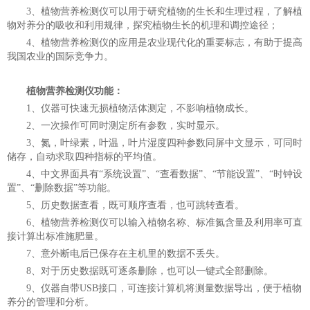
3、植物营养检测仪可以用于研究植物的生长和生理过程，了解植
物对养分的吸收和利用规律，探究植物生长的机理和调控途径；
4、植物营养检测仪的应用是农业现代化的重要标志，有助于提高
我国农业的国际竞争力。
植物营养检测仪功能：
1、仪器可快速无损植物活体测定，不影响植物成长。
2、一次操作可同时测定所有参数，实时显示。
3、氮，叶绿素，叶温，叶片湿度四种参数同屏中文显示，可同时
储存，自动求取四种指标的平均值。
4、中文界面具有“系统设置”、“查看数据”、“节能设置”、“时钟设
置”、“删除数据”等功能。
5、历史数据查看，既可顺序查看，也可跳转查看。
6、植物营养检测仪可以输入植物名称、标准氮含量及利用率可直
接计算出标准施肥量。
7、意外断电后已保存在主机里的数据不丢失。
8、对于历史数据既可逐条删除，也可以一键式全部删除。
9、仪器自带USB接口，可连接计算机将测量数据导出，便于植物
养分的管理和分析。